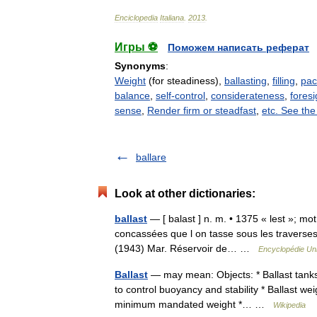
Enciclopedia
Italiana
.
2013
.
Игры ⚽
Поможем написать реферат
Synonyms
:
Weight
(for steadiness),
ballasting
,
filling
,
pac
balance
,
self-control
,
considerateness
,
foresi
sense
,
Render firm or steadfast
,
etc. See th
ballare
Look at other dictionaries:
ballast
— [ balast ] n. m. • 1375 « lest »; mot
concassées que l on tasse sous les traverses 
(1943) Mar. Réservoir de… …
Encyclopédie Uni
Ballast
— may mean: Objects: * Ballast tank
to control buoyancy and stability * Ballast wei
minimum mandated weight *… …
Wikipedia