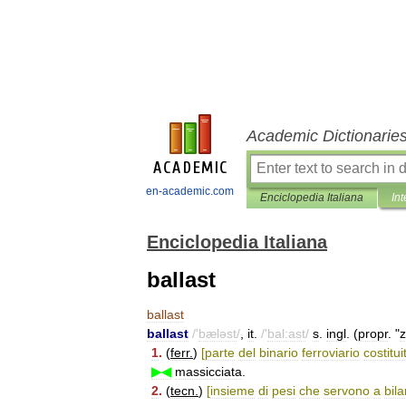
Academic Dictionarie
en-academic.com
Enciclopedia Italiana
Int
Enciclopedia Italiana
ballast
ballast
ballast
/'
bæləst
/
,
it
.
/'
bal:ast
/
s
.
ingl
. (
propr
. "
z
1
.
(
ferr
.
)
[
parte
del
binario
ferroviario
costitui
▶◀
massicciata
.
2
.
(
tecn
.
)
[
insieme
di
pesi
che
servono
a
bil