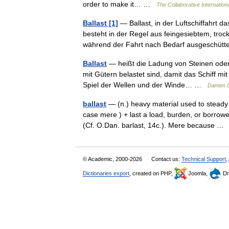
order to make it… …
The Collaborative Internationa
Ballast [1]
— Ballast, in der Luftschiffahrt
besteht in der Regel aus feingesiebtem, troc
während der Fahrt nach Bedarf ausgeschü
Ballast
— heißt die Ladung von Steinen oder 
mit Gütern belastet sind, damit das Schiff mi
Spiel der Wellen und der Winde… …
Damen C
ballast
— (n.) heavy material used to steady 
case mere ) + last a load, burden, or borro
(Cf. O.Dan. barlast, 14c.). Mere because 
© Academic, 2000-2026
Contact us:
Technical Support
,
Dictionaries export
, created on PHP,
Joomla,
Dr