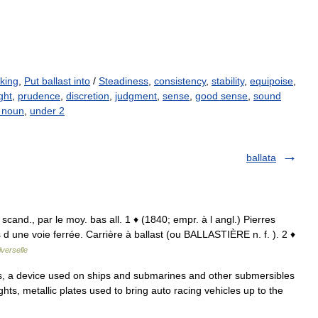
king
,
Put ballast into
/
Steadiness
,
consistency
,
stability
,
equipoise
,
ght
,
prudence
,
discretion
,
judgment
,
sense
,
good sense
,
sound
e noun
,
under 2
ballata
 scand., par le moy. bas all. 1 ♦ (1840; empr. à l angl.) Pierres
d une voie ferrée. Carrière à ballast (ou BALLASTIÈRE n. f. ). 2 ♦
verselle
s, a device used on ships and submarines and other submersibles
ghts, metallic plates used to bring auto racing vehicles up to the