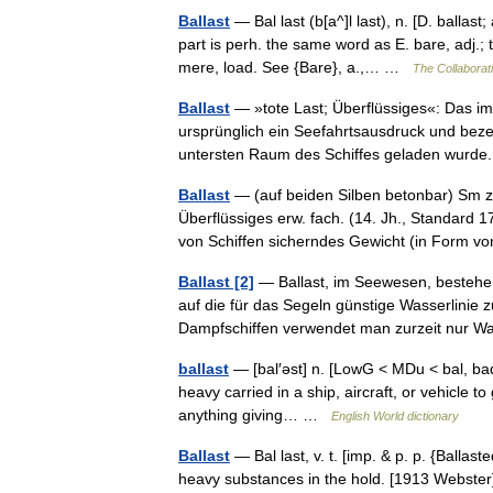
Ballast
— Bal last (b[a^]l last), n. [D. ballast;
part is perh. the same word as E. bare, adj.;
mere, load. See {Bare}, a.,… …
The Collaborati
Ballast
— »tote Last; Überflüssiges«: Das i
ursprünglich ein Seefahrtsausdruck und bezei
untersten Raum des Schiffes geladen wur
Ballast
— (auf beiden Silben betonbar) Sm z
Überflüssiges erw. fach. (14. Jh., Standard 1
von Schiffen sicherndes Gewicht (in Form
Ballast [2]
— Ballast, im Seewesen, bestehen
auf die für das Segeln günstige Wasserlinie 
Dampfschiffen verwendet man zurzeit nur
ballast
— [bal′əst] n. [LowG < MDu < bal, bad
heavy carried in a ship, aircraft, or vehicle to 
anything giving… …
English World dictionary
Ballast
— Bal last, v. t. [imp. & p. p. {Ballaste
heavy substances in the hold. [1913 Webster] 2.