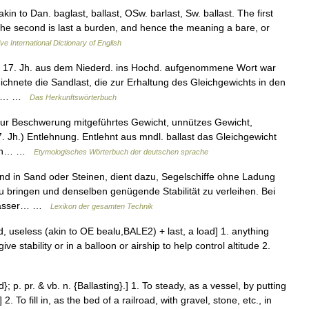
 akin to Dan. baglast, ballast, OSw. barlast, Sw. ballast. The first
 the second is last a burden, and hence the meaning a bare, or
ve International Dictionary of English
m 17. Jh. aus dem Niederd. ins Hochd. aufgenommene Wort war
chnete die Sandlast, die zur Erhaltung des Gleichgewichts in den
de.… …
Das Herkunftswörterbuch
ur Beschwerung mitgeführtes Gewicht, unnützes Gewicht,
7. Jh.) Entlehnung. Entlehnt aus mndl. ballast das Gleichgewicht
 von… …
Etymologisches Wörterbuch der deutschen sprache
d in Sand oder Steinen, dient dazu, Segelschiffe ohne Ladung
zu bringen und denselben genügende Stabilität zu verleihen. Bei
 Wasser… …
Lexikon der gesamten Technik
, useless (akin to OE bealu,BALE2) + last, a load] 1. anything
give stability or in a balloon or airship to help control altitude 2.
d}; p. pr. & vb. n. {Ballasting}.] 1. To steady, as a vessel, by putting
 To fill in, as the bed of a railroad, with gravel, stone, etc., in