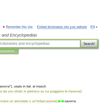
Remember this site
Embed dictionaries into your website
EN
s and Encyclopedias
Search!
erpretations
avorra
"),
usato
in
ital
.
al
masch
.
ta
da
uno
strato
in
pietrisco
su
cui
poggiano
le
traverse
]
anciare
un
aerostato
o
un
'
imbarcazione
]
▶◀
zavorra
.