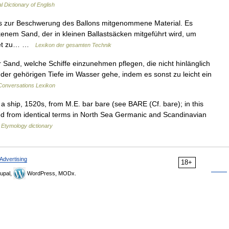
l Dictionary of English
 das zur Beschwerung des Ballons mitgenommene Material. Es
kenem Sand, der in kleinen Ballastsäcken mitgeführt wird, um
ttet zu… …
Lexikon der gesamten Technik
Sand, welche Schiffe einzunehmen pflegen, die nicht hinlänglich
t der gehörigen Tiefe im Wasser gehe, indem es sonst zu leicht ein
onversations Lexikon
a ship, 1520s, from M.E. bar bare (see BARE (Cf. bare); in this
wed from identical terms in North Sea Germanic and Scandinavian
…
Etymology dictionary
Advertising
18+
upal,
WordPress, MODx.